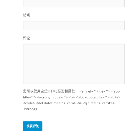
站点
评论
您可以使用这些
HTML
标签和属性：
<a href="" title=""> <abbr
title=""> <acronym title=""> <b> <blockquote cite=""> <cite>
<code> <del datetime=""> <em> <i> <q cite=""> <strike>
<strong>